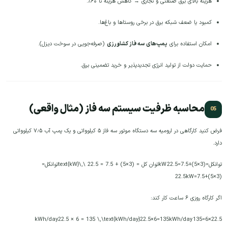
هزینه بالای برق صنعتی و تجاری → کاهش هزینه تا ۶۰٪.
کمبود یا ضعف شبکه برق در برخی روستاها و باغ‌ها.
امکان استفاده برای
پمپ‌های سه فاز کشاورزی
(صرفه‌جویی در سوخت دیزل).
حمایت دولت از تولید انرژی تجدیدپذیر و خرید تضمینی برق.
محاسبه ظرفیت سیستم سه فاز (مثال واقعی)
فرض کنید کارگاهی در ارومیه سه دستگاه موتور سه فاز ۵ کیلوواتی و یک پمپ آب ۷٫۵ کیلوواتی
دارد.
توانکل=(3×5)+7.5=22.5 kWتوان کل = (3×5) + 7.5 = 22.5 \,\text{kW}
توانکل
=
22.5
kW
=
7.5
+
)
5
×
3
(
اگر کارگاه روزی ۶ ساعت کار کند:
22.5
×
6
=
135
kWh/day
22.5×6=135 kWh/day22.5 × 6 = 135 \,\text{kWh/day}