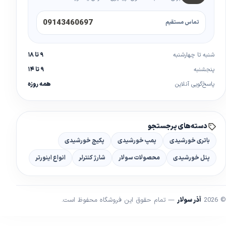
09143460697
تماس مستقیم
شنبه تا چهارشنبه
۹ تا ۱۸
پنجشنبه
۹ تا ۱۴
پاسخ‌گویی آنلاین
همه روزه
دسته‌های پرجستجو
باتری خورشیدی
پمپ خورشیدی
پکیج خورشیدی
پنل خورشیدی
محصولات سولار
شارژ کنترلر
انواع اینورتر
© 2026
آذر سولار
— تمام حقوق این فروشگاه محفوظ است.