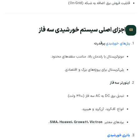
قابلیت فروش برق اضافه به شبکه (On-Grid)
اجزای اصلی سیستم خورشیدی سه فاز
پنل‌های خورشیدی
پرقدرت
مونوکریستال با راندمان بالا، مناسب سقف‌های محدود.
پلی‌کریستال برای پروژه‌های بزرگ و اقتصادی.
اینورتر سه فاز
تبدیل برق DC به AC سه فاز (۳۸۰ ولت).
انواع: آف‌گرید، آن‌گرید و هیبرید.
برندهای معتبر:
SMA، Huawei، Growatt، Victron.
باتری خورشیدی