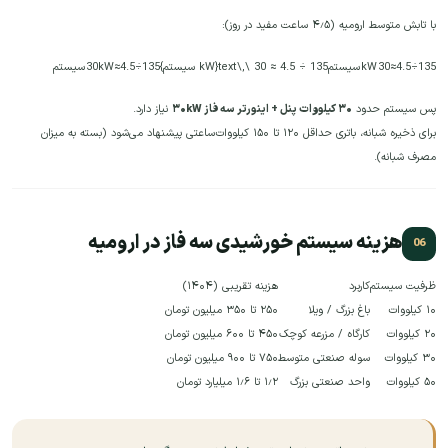
با تابش متوسط ارومیه (۴٫۵ ساعت مفید در روز):
135÷4.5≈30 kW سیستم135 ÷ 4.5 ≈ 30 \,\text{kW سیستم}
135
÷
4.5
≈
kW سیستم
30
پس سیستم حدود
۳۰ کیلووات پنل + اینورتر سه فاز ۳۰kW
نیاز دارد.
برای ذخیره شبانه، باتری حداقل ۱۲۰ تا ۱۵۰ کیلووات‌ساعتی پیشنهاد می‌شود (بسته به میزان
مصرف شبانه).
هزینه سیستم خورشیدی سه فاز در ارومیه
ظرفیت سیستم
کاربرد
هزینه تقریبی (۱۴۰۴)
۱۰ کیلووات
باغ بزرگ / ویلا
۲۵۰ تا ۳۵۰ میلیون تومان
۲۰ کیلووات
کارگاه / مزرعه کوچک
۴۵۰ تا ۶۰۰ میلیون تومان
۳۰ کیلووات
سوله صنعتی متوسط
۷۵۰ تا ۹۰۰ میلیون تومان
۵۰ کیلووات
واحد صنعتی بزرگ
۱٫۲ تا ۱٫۶ میلیارد تومان