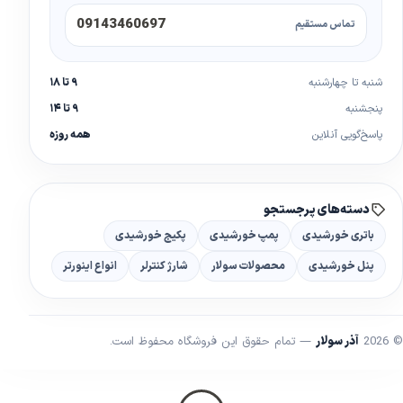
09143460697
تماس مستقیم
شنبه تا چهارشنبه
۹ تا ۱۸
پنجشنبه
۹ تا ۱۴
پاسخ‌گویی آنلاین
همه روزه
دسته‌های پرجستجو
باتری خورشیدی
پمپ خورشیدی
پکیج خورشیدی
پنل خورشیدی
محصولات سولار
شارژ کنترلر
انواع اینورتر
© 2026
آذر سولار
— تمام حقوق این فروشگاه محفوظ است.