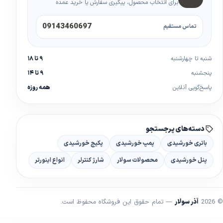
برای انتخاب محصول، پیگیری سفارش یا خرید عمده
09143460697
تماس مستقیم
شنبه تا چهارشنبه
۹ تا ۱۸
پنجشنبه
۹ تا ۱۴
پاسخ‌گویی آنلاین
همه روزه
دسته‌های پرجستجو
باتری خورشیدی
پمپ خورشیدی
پکیج خورشیدی
پنل خورشیدی
محصولات سولار
شارژ کنترلر
انواع اینورتر
© 2026
آذر سولار
— تمام حقوق این فروشگاه محفوظ است.