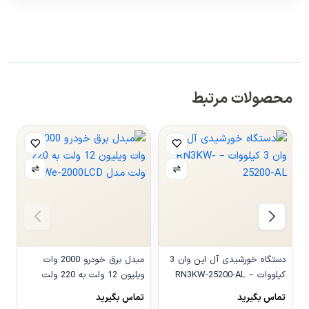
محصولات مرتبط
دستگاه خورشیدی آل این وان 3
مبدل برق خودرو 2000 وات
کیلووات – RN3KW-25200-AL
ویلیون 12 ولت به 220 ولت
مدل We-2000LCD
و
تماس بگیرید
تماس بگیرید
0