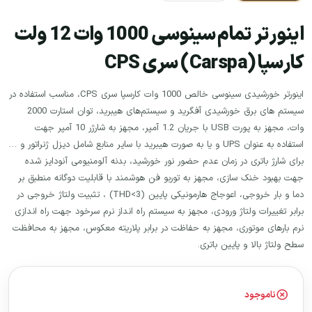
اینورتر تمام سینوسی 1000 وات 12 ولت
کارسپا (Carspa) سری CPS
اینورتر خورشیدی سینوسی خالص 1000 وات کارسپا سری CPS، مناسب استفاده در
سیستم های برق خورشیدی آفگرید و سیستم‌های هیبرید، توان استارت 2000
وات، مجهز به پورت USB با جریان 1.2 آمپر، مجهز به شارژر 10 آمپر جهت
استفاده به عنوان UPS و یا به صورت هیبرید با سایر منابع شامل دیزل ژنراتور و …
برای شارژ باتری در زمان عدم حضور نور خورشید، بدنه آلومنیومی آنودایز شده
جهت بهبود خنک سازی، مجهز به توربو فن هوشمند با قابلیت دوگانه منطبق بر
دما و بار خروجی، اعوجاج هارمونیکی پایین (THD<3) ، تثبیت ولتاژ خروجی در
برابر تغییرات ولتاژ ورودی، مجهز به سیستم راه انداز نرم سرخود جهت راه اندازی
نرم بارهای موتوری، مجهز به حفاظت در برابر پلاریته معکوس، مجهز به محافظت
سطح ولتاژ بالا و پایین باتری.
ناموجود