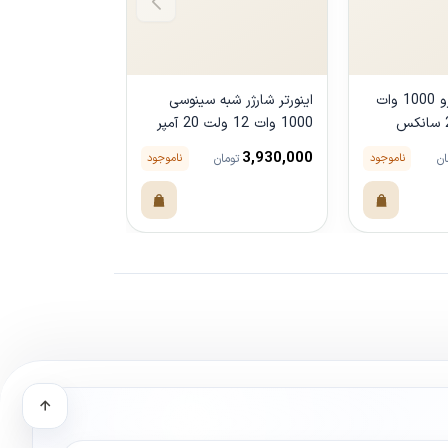
مبدل برق خودرو 1000 وات
اینورتر شارژر شبه سینوسی
12 ولت به 220 سانکس
1000 وات 12 ولت 20 آمپر
وات 24 ولت سانکس Sunex
PWM سوئر
6,900,000
3,930,000
ناموجود
ناموجود
ان
تومان
توما
ل
مشاهده محصول
مشاهده محصو