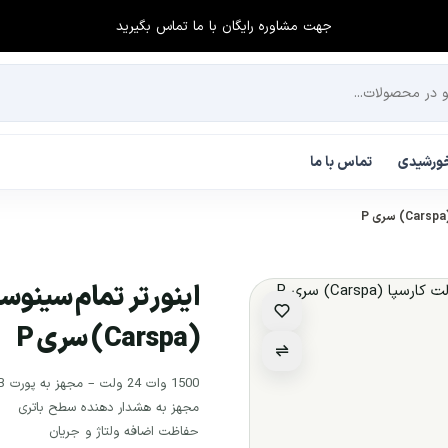
جهت مشاوره رایگان با ما تماس بگیرید
 خورشیدی
تماس با ما
(Carspa) سری P
1500 وات 24 ولت – مجهز به پورت USB
مجهز به هشدار دهنده سطح باتری
حفاظت اضافه ولتاژ و جریان