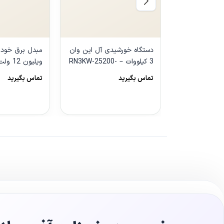
دستگاه خورشیدی آل این وان
3 کیلووات – RN3KW-25200-
AL
مدل We-2000LCD
تماس بگیرید
تماس بگیرید
مشاهده محصول
مشاهده محص