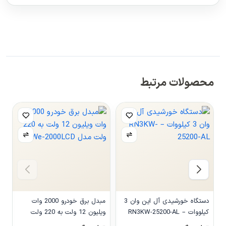
محصولات مرتبط
دستگاه خورشیدی آل این وان 3
مبدل برق خودرو 2000 وات
کیلووات – RN3KW-25200-AL
ویلیون 12 ولت به 220 ولت
مدل We-2000LCD
و