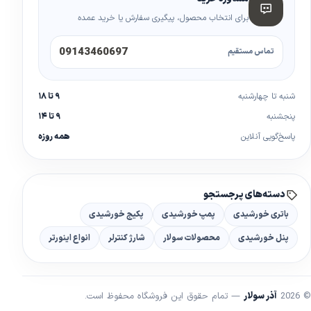
برای انتخاب محصول، پیگیری سفارش یا خرید عمده
09143460697
تماس مستقیم
شنبه تا چهارشنبه
۹ تا ۱۸
پنجشنبه
۹ تا ۱۴
پاسخ‌گویی آنلاین
همه روزه
دسته‌های پرجستجو
باتری خورشیدی
پمپ خورشیدی
پکیج خورشیدی
پنل خورشیدی
محصولات سولار
شارژ کنترلر
انواع اینورتر
© 2026
آذر سولار
— تمام حقوق این فروشگاه محفوظ است.