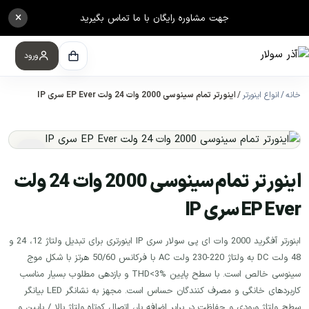
×
جهت مشاوره رایگان با ما تماس بگیرید
ورود
خانه
انواع اینورتر
اینورتر تمام سینوسی 2000 وات 24 ولت EP Ever سری IP
اینورتر تمام سینوسی 2000 وات 24 ولت
EP Ever سری IP
ابنورتر آفگرید 2000 وات ای پی سولار سری IP اینورتری برای تبدیل ولتاژ 12، 24 و
48 ولت DC به ولتاژ 220-230 ولت AC با فرکانس 50/60 هرتز با شکل موج
سینوسی خالص است. با سطح پایین THD<3% و بازدهی مطلوب بسیار مناسب
کاربردهای خانگی و مصرف کنندگان حساس است. مجهز به نشانگر LED بیانگر
سطح ولتاژ ورودی و حفاظت در برابر اضافه بار، اتصال کوتاه ولتاژ بالا / پایین و