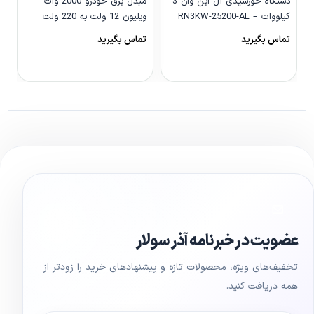
دستگاه خورشیدی آل این وان 3
مبدل برق خودرو 2000 وات
کیلووات – RN3KW-25200-AL
ویلیون 12 ولت به 220 ولت
مدل We-2000LCD
و
تماس بگیرید
تماس بگیرید
0
مشاهده محصول
مشاهده محصول
عضویت در خبرنامه آذر سولار
تخفیف‌های ویژه، محصولات تازه و پیشنهادهای خرید را زودتر از
همه دریافت کنید.