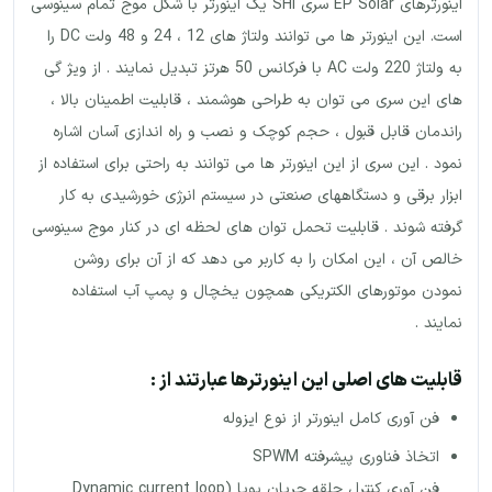
اینورترهای EP Solar سری SHI یک اینورتر با شکل موج تمام سینوسی
است. این اینورتر ها می توانند ولتاژ های 12 ، 24 و 48 ولت DC را
به ولتاژ 220 ولت AC با فرکانس 50 هرتز تبدیل نمایند . از ویژ گی
های این سری می توان به طراحی هوشمند ، قابلیت اطمینان بالا ،
راندمان قابل قبول ، حجم کوچک و نصب و راه اندازی آسان اشاره
نمود . این سری از این اینورتر ها می توانند به راحتی برای استفاده از
ابزار برقی و دستگاههای صنعتی در سیستم انرژی خورشیدی به کار
گرفته شوند . قابلیت تحمل توان های لحظه ای در کنار موج سینوسی
خالص آن ، این امکان را به کاربر می دهد که از آن برای روشن
نمودن موتورهای الکتریکی همچون یخچال و پمپ آب استفاده
نمایند .
قابلیت های اصلی این اینورترها عبارتند از :
فن آوری کامل اینورتر از نوع ایزوله
اتخاذ فناوری پیشرفته SPWM
فن آوری کنترل حلقه جریان پویا (Dynamic current loop