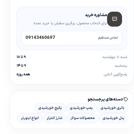
مشاوره خرید
برای انتخاب محصول، پیگیری سفارش یا خرید عمده
09143460697
تماس مستقیم
شنبه تا چهارشنبه
۹ تا ۱۸
پنجشنبه
۹ تا ۱۴
پاسخ‌گویی آنلاین
همه روزه
دسته‌های پرجستجو
باتری خورشیدی
پمپ خورشیدی
پکیج خورشیدی
پنل خورشیدی
محصولات سولار
شارژ کنترلر
انواع اینورتر