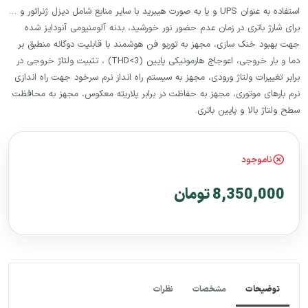
استفاده به عنوان UPS و یا به صورت هیبرید با سایر منابع شامل دیزل ژنراتور و …
برای شارژ باتری در زمان عدم حضور نور خورشید، بدنه آلومنیومی آنودایز شده
جهت بهبود خنک سازی، مجهز به توربو فن هوشمند با قابلیت دوگانه منطبق بر
دما و بار خروجی، اعوجاج هارمونیکی پایین (THD<3) ، تثبیت ولتاژ خروجی در
برابر تغییرات ولتاژ ورودی، مجهز به سیستم راه انداز نرم سرخود جهت راه اندازی
نرم بارهای موتوری، مجهز به حفاظت در برابر پلاریته معکوس، مجهز به محافظت
سطح ولتاژ بالا و پایین باتری.
ناموجود
8,350,000 تومان
توضیحات
مشخصات
نظرات