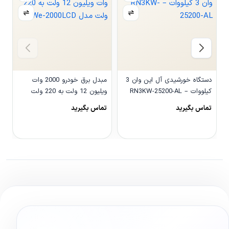
دستگاه خورشیدی آل این وان 3
مبدل برق خودرو 2000 وات
کیلووات – RN3KW-25200-AL
ویلیون 12 ولت به 220 ولت
مدل We-2000LCD
و
تماس بگیرید
تماس بگیرید
0
مشاهده محصول
مشاهده محصول