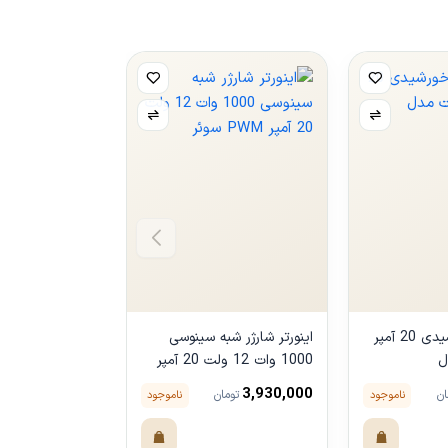
شارژ کنترلر خورشیدی 20 آمپر
اینورتر شارژر شبه سینوسی
دل
1000 وات 12 ولت 20 آمپر
وات 24 ولت سانکس Sunex
PWM سوئر
6,900,000
3,930,000
ناموجود
ناموجود
ان
تومان
توما
ل
مشاهده محصول
مشاهده محصو