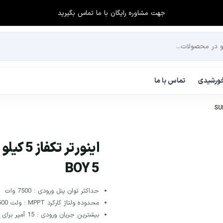
جهت مشاوره رایگان با ما تماس بگیرید
 خورشیدی
تماس با ما
BOY 5
حداکثر توان پنل ورودی : 7500 وات
محدوده ولتاژ کارکرد MPPT : ولت 500-175
بیشترین جریان ورودی : 15 آمپر برای هر MPPT