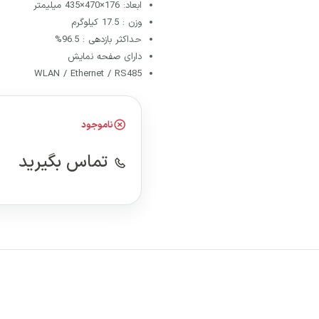
ابعاد: 176×470×435 میلیمتر
وزن : 17.5 کیلوگرم
حداکثر بازدهی : 96.5%
دارای صفحه نمایش
WLAN / Ethernet / RS485
ناموجود
تماس بگیرید