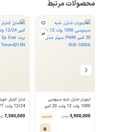
محصولات مرتبط
اینورتر-شارژر شبه سینوسی
1000 وات 12 ولت 20 آمپر
PWM سوئر مدل SUS-
Ever مدل Triron4215N
7,300,000
3,900,000
ناموجود
تومان
توم
1000A
مشاهده محصول
مشاهده محص