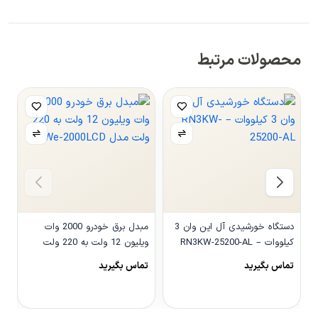
محصولات مرتبط
دستگاه خورشیدی آل این وان 3
مبدل برق خودرو 2000 وات
کیلووات – RN3KW-25200-AL
ویلیون 12 ولت به 220 ولت
مدل We-2000LCD
و
تماس بگیرید
تماس بگیرید
0
مشاهده محصول
مشاهده محصول