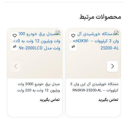
محصولات مرتبط
دستگاه خورشیدی آل این وان 3
مبدل برق خودرو 2000 وات
کیلووات – RN3KW-25200-AL
ویلیون 12 ولت به 220 ولت
مدل We-2000LCD
و
تماس بگیرید
تماس بگیرید
0
مشاهده محصول
مشاهده محصول