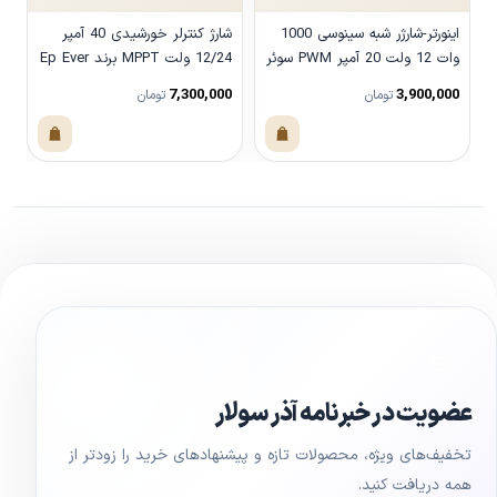
اینورتر-شارژر شبه سینوسی 1000
شارژ کنترلر خورشیدی 40 آمپر
وات 12 ولت 20 آمپر PWM سوئر
12/24 ولت MPPT برند Ep Ever
مدل SUS-1000A
مدل Triron4215N
مدل
0
7,300,000
3,900,000
تومان
تومان
مشاهده محصول
مشاهده محصول
عضویت در خبرنامه آذر سولار
تخفیف‌های ویژه، محصولات تازه و پیشنهادهای خرید را زودتر از
همه دریافت کنید.