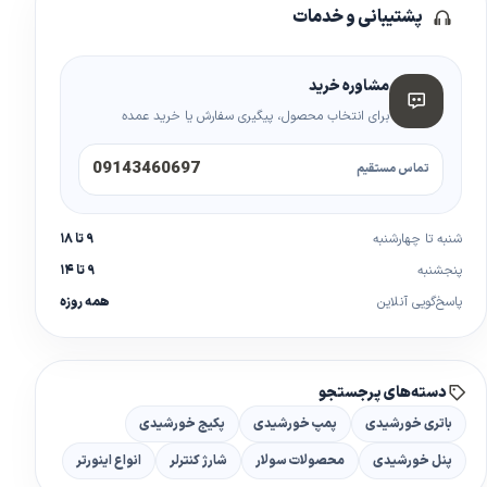
پشتیبانی و خدمات
مشاوره خرید
برای انتخاب محصول، پیگیری سفارش یا خرید عمده
09143460697
تماس مستقیم
شنبه تا چهارشنبه
۹ تا ۱۸
پنجشنبه
۹ تا ۱۴
پاسخ‌گویی آنلاین
همه روزه
دسته‌های پرجستجو
باتری خورشیدی
پمپ خورشیدی
پکیج خورشیدی
پنل خورشیدی
محصولات سولار
شارژ کنترلر
انواع اینورتر