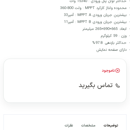
حداکثر توان پنل ورودی : 15340 وات
محدوده ولتاژ کارکرد MPPT : ولت 800-360
بیشترین جریان ورودی MPPT A : آمپر33
بیشترین جریان ورودی MPPT B : آمپر11
ابعاد: 665×690×265 میلیمتر
وزن : 59 کیلوگرم
حداکثر بازدهی :97.8 %
دارای صفحه نمایش
ناموجود
تماس بگیرید
توضیحات
مشخصات
نظرات