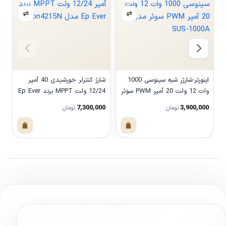
اینورتر-شارژر شبه سینوسی 1000
شارژ کنترلر خورشیدی 40 آمپر
وات 12 ولت 20 آمپر PWM سوئر
12/24 ولت MPPT برند Ep Ever
مدل SUS-1000A
مدل Triron4215N
مدل
0
7,300,000
3,900,000
تومان
تومان
مشاهده محصول
مشاهده محصول