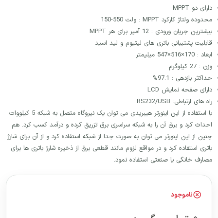
دارای دو MPPT
محدوده ولتاژ کارکرد MPPT : ولت 550-150
بیشترین جریان ورودی : 12 آمپر برای هر MPPT
قابلیت پشتیبانی باتری های لیتیوم و لید اسید
ابعاد : 170×516×547 میلیمتر
وزن : 27 کیلوگرم
حداکثر بازدهی : 97.1%
دارای صفحه نمایش LCD
راه های ارتباطی: RS232/USB
با استفاده از این اینورتر هیبریدی می توان یک نیروگاه متصل به شبکه 5 کیلووات
احداث کرد و برق آن را به شبکه سراسری برق تزریق کرده و درآمد کسب کرد. هم
چنین از این اینورتر می توان به صورت جدا از شبکه استفاده کرد و از آن برای شارژ
باتری استفاده کرد و در مواقع لزوم مانند قطعی برق از ذخیره شارژ باتری ها برای
مصارف خانگی یا صنعتی استفاده نمود.
ناموجود