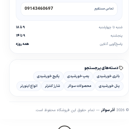
09143460697
تماس مستقیم
شنبه تا چهارشنبه
۹ تا ۱۸
پنجشنبه
۹ تا ۱۴
پاسخ‌گویی آنلاین
همه روزه
دسته‌های پرجستجو
باتری خورشیدی
پمپ خورشیدی
پکیج خورشیدی
پنل خورشیدی
محصولات سولار
شارژ کنترلر
انواع اینورتر
© 2026
آذر سولار
— تمام حقوق این فروشگاه محفوظ است.