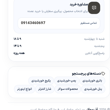
مشاوره خرید
برای انتخاب محصول، پیگیری سفارش یا خرید عمده
09143460697
تماس مستقیم
شنبه تا چهارشنبه
۹ تا ۱۸
پنجشنبه
۹ تا ۱۴
پاسخ‌گویی آنلاین
همه روزه
دسته‌های پرجستجو
باتری خورشیدی
پمپ خورشیدی
پکیج خورشیدی
پنل خورشیدی
محصولات سولار
شارژ کنترلر
انواع اینورتر
© 2026
آذر سولار
— تمام حقوق این فروشگاه محفوظ است.