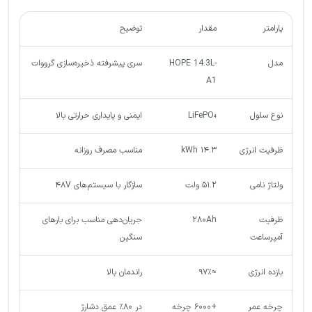
پارامتر
مقدار
توضیح
مدل
HOPE 14.3L-
سری پیشرفته ذخیره‌سازی گرووات
A1
نوع سلول
LiFePO₄
ایمنی و پایداری حرارتی بالا
ظرفیت انرژی
۱۴.۳ kWh
مناسب مصرف روزانه
ولتاژ نامی
۵۱.۲ ولت
سازگار با سیستم‌های ۴۸V
ظرفیت
۲۸۰Ah
جریان‌دهی مناسب برای بارهای
آمپرساعت
سنگین
بازده انرژی
≈۹۷٪
راندمان بالا
چرخه عمر
+۶۰۰۰ چرخه
در ۸۰٪ عمق دشارژ