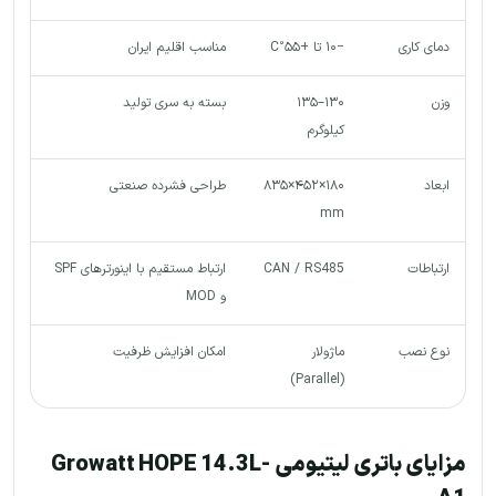
دمای کاری
−۱۰ تا +۵۵°C
مناسب اقلیم ایران
وزن
۱۳۰–۱۳۵
بسته به سری تولید
کیلوگرم
ابعاد
۱۸۰×۴۵۲×۸۳۵
طراحی فشرده صنعتی
mm
ارتباطات
CAN / RS485
ارتباط مستقیم با اینورترهای SPF
و MOD
نوع نصب
ماژولار
امکان افزایش ظرفیت
(Parallel)
مزایای باتری لیتیومی Growatt HOPE 14.3L-