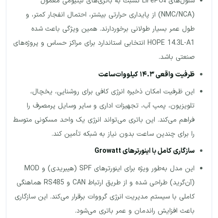
سلول‌های LiFePO₄ نسبت به باتری‌های لیتیومی معمول
(NMC/NCA) از پایداری حرارتی بیشتر، احتمال انفجار کمتر، و
طول عمر بسیار طولانی برخوردارند. همین ویژگی باعث شده
HOPE 14.3L-A1 انتخابی استاندارد برای مراکز حساس و پروژه‌های
صنعتی باشد.
ظرفیت واقعی
۱۴.۳
کیلووات‌ساعت
این ظرفیت امکان ذخیره انرژی کافی برای روشنایی، یخچال،
تلویزیون، پمپ آب، تجهیزات اداری و سایر وسایل پرمصرف را
فراهم می‌کند. این باتری می‌تواند انرژی یک واحد مسکونی متوسط
را برای چندین ساعت بدون نیاز به شبکه تأمین کند.
سازگاری کامل با اینورترهای
Growatt
این مدل به‌طور ویژه برای اینورترهای SPF (هیبریدی) و MOD
(آن‌گرید) طراحی شده و از طریق ارتباط CAN و RS485 هماهنگی
کاملی با سیستم مدیریت انرژی گرووات برقرار می‌کند. این سازگاری
باعث افزایش راندمان و عمر باتری می‌شود.