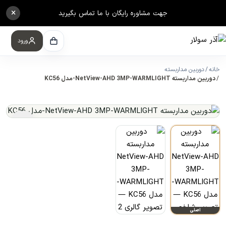
×
جهت مشاوره رایگان با ما تماس بگیرید
ورود
خانه
دوربین مداربسته
دوربین مداربسته NetView-AHD 3MP-WARMLIGHT-مدل KC56
اصلی