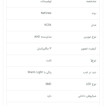
مشخصه
توضیحات
برند
NetView
مدل
KC56
نوع دوربین
مداربسته AHD
کیفیت تصویر
۳ مگاپیکسل
نوع
\
ثابت
دید در شب
رنگی با Warm Light
نوع LED
SMD
میکروفن داخلی
دارد