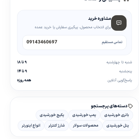
مشاوره خرید
برای انتخاب محصول، پیگیری سفارش یا خرید عمده
09143460697
تماس مستقیم
شنبه تا چهارشنبه
۹ تا ۱۸
پنجشنبه
۹ تا ۱۴
پاسخ‌گویی آنلاین
همه روزه
دسته‌های پرجستجو
باتری خورشیدی
پمپ خورشیدی
پکیج خورشیدی
پنل خورشیدی
محصولات سولار
شارژ کنترلر
انواع اینورتر