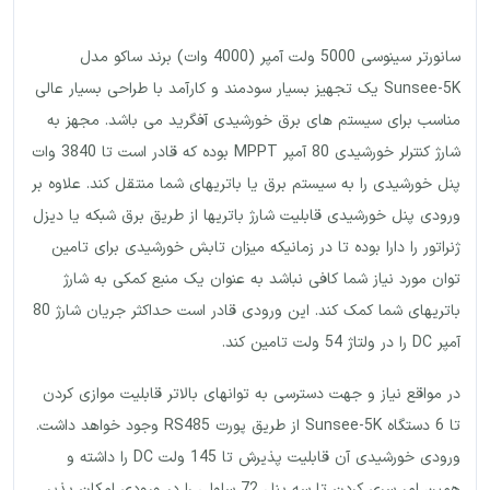
سانورتر سینوسی 5000 ولت آمپر (4000 وات) برند ساکو مدل
Sunsee-5K یک تجهیز بسیار سودمند و کارآمد با طراحی بسیار عالی
مناسب برای سیستم های برق خورشیدی آفگرید می باشد. مجهز به
شارژ کنترلر خورشیدی 80 آمپر MPPT بوده که قادر است تا 3840 وات
پنل خورشیدی را به سیستم برق یا باتریهای شما منتقل کند. علاوه بر
ورودی پنل خورشیدی قابلیت شارژ باتریها از طریق برق شبکه یا دیزل
ژنراتور را دارا بوده تا در زمانیکه میزان تابش خورشیدی برای تامین
توان مورد نیاز شما کافی نباشد به عنوان یک منبع کمکی به شارژ
باتریهای شما کمک کند. این ورودی قادر است حداکثر جریان شارژ 80
آمپر DC را در ولتاژ 54 ولت تامین کند.
در مواقع نیاز و جهت دسترسی به توانهای بالاتر قابلیت موازی کردن
تا 6 دستگاه Sunsee-5K از طریق پورت RS485 وجود خواهد داشت.
ورودی خورشیدی آن قابلیت پذیرش تا 145 ولت DC را داشته و
همین امر سری کردن تا سه پنل 72 سلولی را در ورودی امکان پذیر