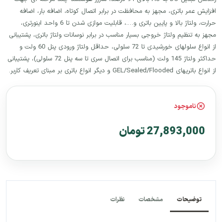
افزایش عمر باتری، مجهز به محافظت در برابر اتصال کوتاه، اضافه بار، اضافه
حرارت، ولتاژ بالا و پایین باتری و….، قابلیت موازی شدن تا 6 واحد اینورتری،
مجهز به تنظیم ولتاژ خروجی بسیار مناسب در برابر نوسانات ولتاژ باتری، پشتیبانی
از انواع سلولهای خورشیدی تا 72 سلولی، حداقل ولتاژ ورودی پنل 60 ولت و
حداکثر ولتاژ 145 ولت (مناسب برای اتصال سری تا سه پنل 72 سلولی)، پشتیبانی
از انواع باتریهای GEL/Sealed/Flooded و دیگر انواع باتری بر مبنای تعریف کاربر.
ناموجود
27,893,000 تومان
توضیحات
مشخصات
نظرات