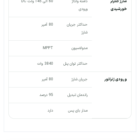
شارژ کنترلر
دامنه ولتاژ
60 الی 145 ولت DC
خورشیدی
ورودی
حداکثر جریان
80 آمپر
شارژ
مدولاسیون
MPPT
حداکثر توان پنل
3840 وات
ورودی ژنراتور
جریان شارژ
80 آمپر
راندمان تبدیل
95 درصد
مدار بای پس
دارد