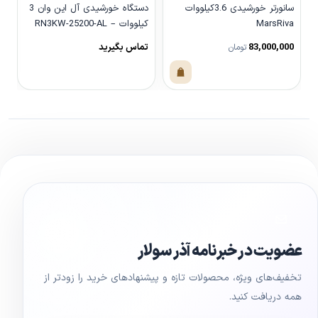
سانورتر خورشیدی 3.6کیلووات
دستگاه خورشیدی آل این وان 3
MarsRiva
کیلووات – RN3KW-25200-AL
s
83,000,000
تماس بگیرید
0
تومان
مشاهده محصول
مشاهده محصول
عضویت در خبرنامه آذر سولار
تخفیف‌های ویژه، محصولات تازه و پیشنهادهای خرید را زودتر از
همه دریافت کنید.