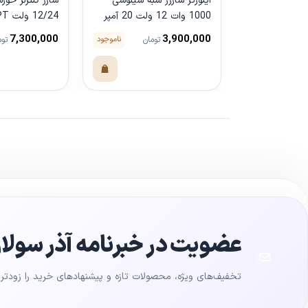
اینورتر-شارژر شبه سینوسی
1000 وات 12 ولت 20 آمپر
PWM سوئر مدل SUS-
Ever مدل Triron4215N
7,300,000
3,900,000
ناموجود
تومان
توم
1000A
مشاهده محصول
مشاهده محص
عضویت در خبرنامه آذر سولار
تخفیف‌های ویژه، محصولات تازه و پیشنهادهای خرید را زودتر ا