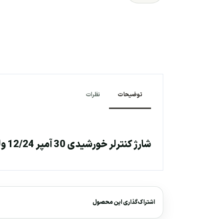
توضیحات
نظرات
شارژ کنترلر خورشیدی 30 آمپر 12/24 ولت MPPT برند Ep Ever مدل Triron3210N
اشتراک‌گذاری این محصول