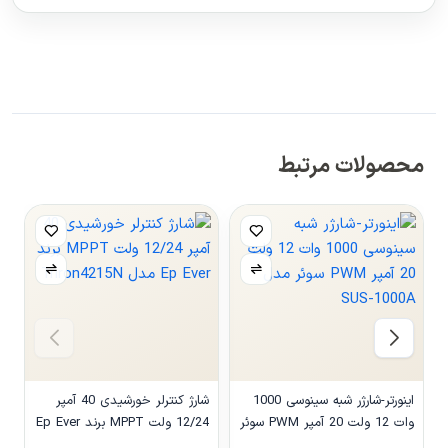
محصولات مرتبط
اینورتر-شارژر شبه سینوسی 1000
شارژ کنترلر خورشیدی 40 آمپر
وات 12 ولت 20 آمپر PWM سوئر
12/24 ولت MPPT برند Ep Ever
مدل SUS-1000A
مدل Triron4215N
مدل