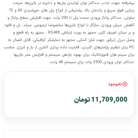
پیشرفته جهت جذب حداکثر توان تولیدی پنل‌ها و ذخیره در باتری‌ها، سرعت
ردیابی فوق سریع و راندمان بالا، پشتیبانی از انواع پنل های خورشیدی 60 و 72
سلولی، حداکثر ولتاژ ورودی سمت پنل تا 200 ولت جهت افزایش سطح ولتاژ و
کاهش جریان ورودی، سازگار با انواع باتری‌ها مخصوصا لیتیومی، سیلد، ژل و فلود
و بر مبنای تعریف کاربر، مجهز به پورت ارتباطی RS485 ، مجهز به رله قطع و
وصل دیزل ژنراتور جهت شارژ کمکی، مجهز به نمایشگر گرافیکی، قابل اتصال به
PC برای تنظیم پارامترهای کلیدی، قابلیت داده برداری آنلاین از بار و انرژی. مناسب
برای سیتم های فتوولتائیک برای بهبود بازدهی سیستم و افزایش عمر باتریها.
حداکثر توان ورودی 2500 وات برای سیستم 48 ولت.
ناموجود
11,709,000 تومان