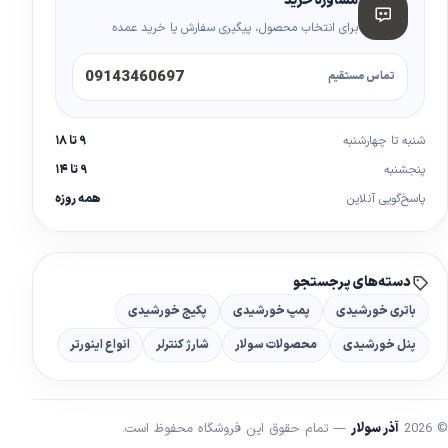
مشاوره خرید
برای انتخاب محصول، پیگیری سفارش یا خرید عمده
09143460697
تماس مستقیم
شنبه تا چهارشنبه
۹ تا ۱۸
پنجشنبه
۹ تا ۱۴
پاسخ‌گویی آنلاین
همه روزه
دسته‌های پرجستجو
باتری خورشیدی
پمپ خورشیدی
پکیج خورشیدی
پنل خورشیدی
محصولات سولار
شارژ کنترلر
انواع اینورتر
© 2026
آذر سولار
— تمام حقوق این فروشگاه محفوظ است.