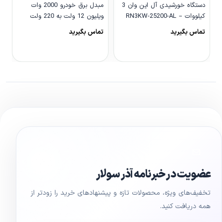
دستگاه خورشیدی آل این وان 3
مبدل برق خودرو 2000 وات
کیلووات – RN3KW-25200-AL
ویلیون 12 ولت به 220 ولت
مدل We-2000LCD
و
تماس بگیرید
تماس بگیرید
0
مشاهده محصول
مشاهده محصول
عضویت در خبرنامه آذر سولار
تخفیف‌های ویژه، محصولات تازه و پیشنهادهای خرید را زودتر از
همه دریافت کنید.