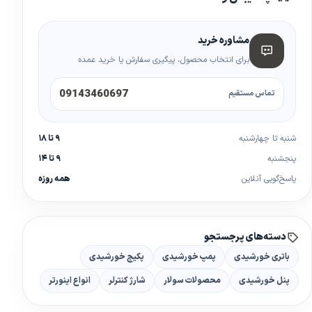
مشاوره خرید
برای انتخاب محصول، پیگیری سفارش یا خرید عمده
09143460697
تماس مستقیم
شنبه تا چهارشنبه
۹ تا ۱۸
پنجشنبه
۹ تا ۱۴
پاسخ‌گویی آنلاین
همه روزه
دسته‌های پرجستجو
باتری خورشیدی
پمپ خورشیدی
پکیج خورشیدی
پنل خورشیدی
محصولات سولار
شارژ کنترلر
انواع اینورتر