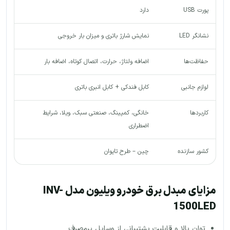
پورت USB
دارد
نشانگر LED
نمایش شارژ باتری و میزان بار خروجی
حفاظت‌ها
اضافه ولتاژ، حرارت، اتصال کوتاه، اضافه بار
لوازم جانبی
کابل فندکی + کابل انبری باتری
کاربردها
خانگی، کمپینگ، صنعتی سبک، ویلا، شرایط
اضطراری
کشور سازنده
چین – طرح تایوان
مزایای مبدل برق خودرو ویلیون مدل INV-
1500LED
توان بالا و قابلیت پشتیبانی از وسایل پرمصرف