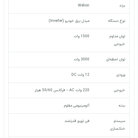
برند
Welion
نوع دستگاه
مبدل برق خودرو (Inverter)
توان مداوم
1500 وات
خروجی
توان لحظه‌ای
3000 وات
ورودی
12 ولت DC
خروجی
220 ولت AC – فرکانس 50/60 هرتز
بدنه
آلومینیومی مقاوم
سیستم
فن توربو قدرتمند
خنک‌سازی