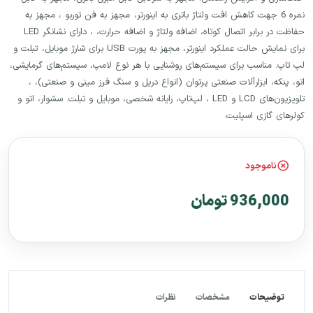
نمره 6 جهت کاهش افت ولتاژ باتری به اینورتر، مجهز به فن توربو ، مجهز به
حفاظت در برابر اتصال کوتاه، اضافه ولتاژ و اضافه حرارت، ، دارای نشانگر LED
برای نمایش حالت عملکرد اینورتر، مجهز به پورت USB برای شارژ موبایل، تبلت و
لپ تاپ. مناسب برای سیستم‌های روشنایی با هر نوع لامپ، سیستم‌های گرمایشی،
اتو، پنکه، ابزارآلات صنعتی پرتوان (انواع دریل و سنگ فرز مینی و صنعتی)، ،
تلویزیون‌های LCD و LED ، لپ‌تاپ، رایانه شخصی، موبایل و تبلت. سشوار، اتو و
کولرهای گازی اسپلیت.
ناموجود
936,000 تومان
توضیحات
مشخصات
نظرات