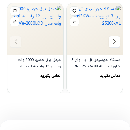
دستگاه خورشیدی آل این وان 3
مبدل برق خودرو 2000 وات
کیلووات – RN3KW-25200-AL
ویلیون 12 ولت به 220 ولت
مدل We-2000LCD
و
تماس بگیرید
تماس بگیرید
0
مشاهده محصول
مشاهده محصول