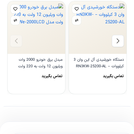
دستگاه خورشیدی آل این وان 3
مبدل برق خودرو 2000 وات
کیلووات – RN3KW-25200-AL
ویلیون 12 ولت به 220 ولت
مدل We-2000LCD
و
تماس بگیرید
تماس بگیرید
0
مشاهده محصول
مشاهده محصول