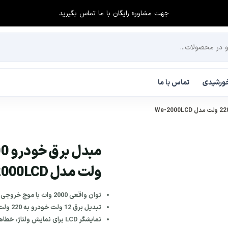
جهت مشاوره رایگان با ما تماس بگیرید
 خورشیدی
تماس با ما
ولت مدل We-2000LCD
توان واقعی 2000 وات با موج خروجی Modified Sine Wave یا True Sine Wave
تبدیل برق 12 ولت خودرو به 220 ولت شهری
نمایشگر LCD برای نمایش ولتاژ، خطاها و توان مصرفی