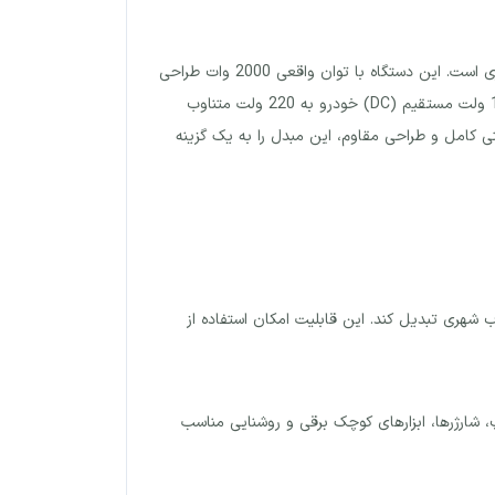
مبدل برق خودرو 2000 وات ویلیون مدل We-2000LCD یکی از کاربردی‌ترین تجهیزات الکترونیکی برای تبدیل برق خودرو به برق شهری است. این دستگاه با توان واقعی 2000 وات طراحی
شده تا نیاز کاربران در سفر، کمپینگ، داخل خودرو، قایق یا حتی شرایط اضطراری در منزل را به‌صورت مؤثر پاسخ دهد. با تبدیل برق 12 ولت مستقیم (DC) خودرو به 220 ولت متناوب
 فراهم می‌شود. بهره‌مندی از نمایشگر LCD دیجیتال، امکانات محافظتی کامل و طراحی مقاوم، این مبدل را به یک گزینه
 مدل We-2000LCD قادر است ولتاژ مستقیم 12 ولت باتری خودرو را به برق 220 ولت متناوب شهری تبدیل کند. این قابلیت امکان استفاده از
یزیون، لپ‌تاپ، شارژرها، ابزارهای کوچک برقی و روشنایی مناسب