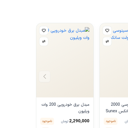
اینورتر شبه سینوسی 2000
مبدل برق خودرویی 200 وات
ویلیون
2
Sunex
2,990,000
2,290,000
ناموجود
ناموجود
ان
تومان
توما