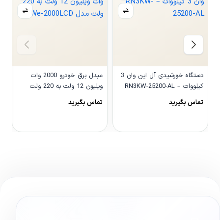
دستگاه خورشیدی آل این وان 3
مبدل برق خودرو 2000 وات
کیلووات – RN3KW-25200-AL
ویلیون 12 ولت به 220 ولت
مدل We-2000LCD
و
تماس بگیرید
تماس بگیرید
0
مشاهده محصول
مشاهده محصول