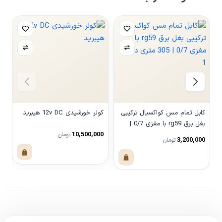
کابل تمام مس کواکسیال ترکیبی
کولر خورشیدی 12v DC هیبرید
بغل برق rg59 با مغزی 0/7 |
سه 
10,500,000
305 متری درجه 1
تومان
0
3,200,000
تومان
مشاهده محصول
مشاهده محصول