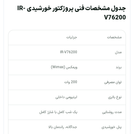
جدول مشخصات فنی پروژکتور خورشیدی IR-
V76200
مشخصات
جزئیات
مدل
IR-V76200
برند
ویمکس (Wimax)
توان مصرفی
200 وات
نوع باتری
لیتیومی داخلی
مدت روشنایی
یک شب کامل با شارژ کامل
پنل خورشیدی
جداگانه، راندمان بالا