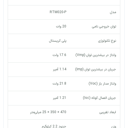
مدل
RTM020-P
توان خروجی نامی
20 وات
نوع تکنولوژی
پلی کریستال
ولتاژ در بیشترین توان (Vmp)
17.6 ولت
جریان در بیشترین توان (Imp)
1.14 آمپر
ولتاژ مدار باز (Voc)
21.8 ولت
جریان اتصال کوتاه (Isc)
1.21 آمپر
ابعاد تقریبی
470 × 350 × 25 میلی‌متر
وزن
حدود 2.2 کیلوگرم