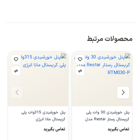
محصولات مرتبط
پنل خورشیدی 30 وات پلی
پنل خورشیدی 315وات پلی
کریستال رستار Restar مدل
کریستال مانا انرژی
P
RTM030-P
تماس بگیرید
تماس بگیرید
ت