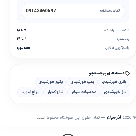
09143460697
تماس مستقیم
شنبه تا چهارشنبه
۹ تا ۱۸
پنجشنبه
۹ تا ۱۴
پاسخ‌گویی آنلاین
همه روزه
دسته‌های پرجستجو
باتری خورشیدی
پمپ خورشیدی
پکیج خورشیدی
پنل خورشیدی
محصولات سولار
شارژ کنترلر
انواع اینورتر
© 2026
آذر سولار
— تمام حقوق این فروشگاه محفوظ است.