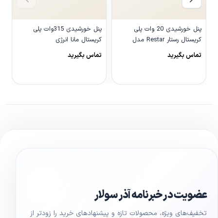
پنل خورشیدی 20 وات پلی
پنل خورشیدی 315وات پلی
کریستال رستار Restar مدل
کریستال مانا انرژی
P
RTM020-P
تماس بگیرید
تماس بگیرید
ت
مشاهده محصول
مشاهده محصول
عضویت در خبرنامه آذر سولار
تخفیف‌های ویژه، محصولات تازه و پیشنهادهای خرید را زودتر از