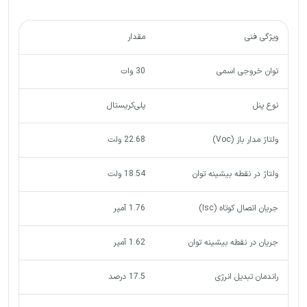
ویژگی فنی
مقدار
توان خروجی اسمی
30 وات
نوع پنل
پلی‌کریستال
ولتاژ مدار باز (Voc)
22.68 ولت
ولتاژ در نقطه بیشینه توان
18.54 ولت
جریان اتصال کوتاه (Isc)
1.76 آمپر
جریان در نقطه بیشینه توان
1.62 آمپر
راندمان تبدیل انرژی
17.5 درصد