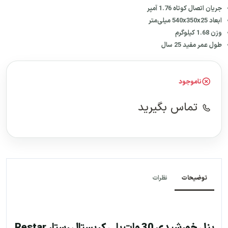
جریان اتصال کوتاه 1.76 آمپر
ابعاد 540x350x25 میلی‌متر
وزن 1.68 کیلوگرم
طول عمر مفید 25 سال
ناموجود
تماس بگیرید
توضیحات
نظرات
پنل خورشیدی 30 وات پلی کریستال رستار Restar