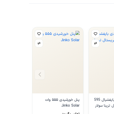
پنل خورشیدی بایفشیال 595
پنل خورشیدی ۵۵۵ وات
 ترینا سولار
Jinko Solar
مونوکریستال ترین