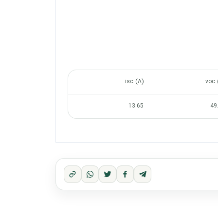
isc (A)
voc 
13.65
49