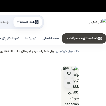
همه دسته‌ها
دسته‌بندی محصولات
صفحه اصلی
درباره ما
نمونه کار پنل
خانه
پنل خورشیدی
پنل 555 وات مونو کریستال HFCELL کانادین سولار-canadian solar