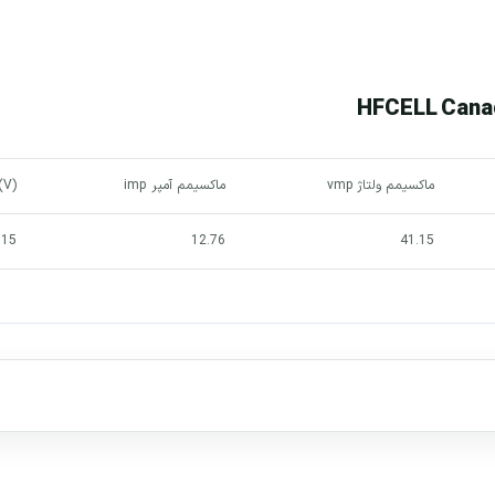
ماکسیمم ولتاژ vmp
ماکسیمم آمپر imp
(V)
.15
12.76
41.15