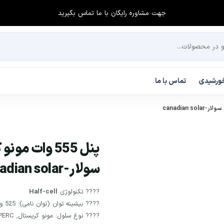
جهت مشاوره رایگان با ما تماس بگیرید
 خورشیدی
تماس با ما
سولار-canadian solar
???? تکنولوژی
Half-cell
???? بیشینه توان (توان نامی): 525 وات
???? نوع سلول: مونو کریستال, PERC, هافسل