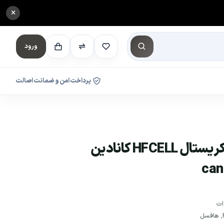
×
ورود
پرداخت امن و ضمانت اصالت
پنل 555 وات مونو کریستال HFCELL کانادین