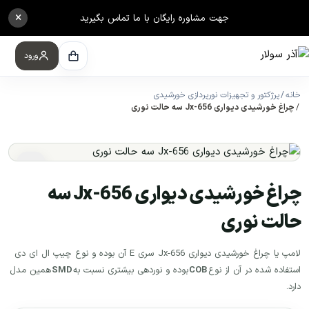
×
جهت مشاوره رایگان با ما تماس بگیرید
ورود
خانه
پرژکتور و تجهیزات نورپردازی خورشیدی
چراغ خورشیدی دیواری Jx-656 سه حالت نوری
چراغ خورشیدی دیواری Jx-656 سه
حالت نوری
لامپ یا چراغ خورشیدی دیواری Jx-656 سری E آن بوده و نوع چیپ ال ای دی
استفاده شده در آن از نوع
COB
بوده و نوردهی بیشتری نسبت به
SMD
همین مدل
دارد.