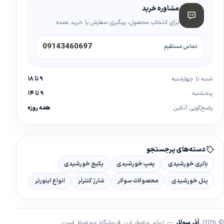
مشاوره خرید
برای انتخاب محصول، پیگیری سفارش یا خرید عمده
09143460697
تماس مستقیم
شنبه تا چهارشنبه
۹ تا ۱۸
پنجشنبه
۹ تا ۱۴
پاسخ‌گویی آنلاین
همه روزه
دسته‌های پرجستجو
باتری خورشیدی
پمپ خورشیدی
پکیج خورشیدی
پنل خورشیدی
محصولات سولار
شارژ کنترلر
انواع اینورتر
© 2026
آذر سولار
— تمام حقوق این فروشگاه محفوظ است.