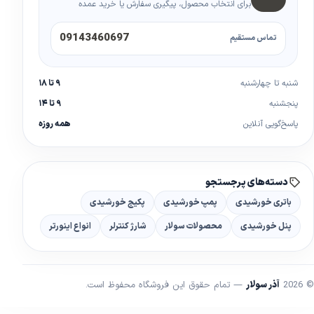
برای انتخاب محصول، پیگیری سفارش یا خرید عمده
09143460697
تماس مستقیم
شنبه تا چهارشنبه
۹ تا ۱۸
پنجشنبه
۹ تا ۱۴
پاسخ‌گویی آنلاین
همه روزه
دسته‌های پرجستجو
باتری خورشیدی
پمپ خورشیدی
پکیج خورشیدی
پنل خورشیدی
محصولات سولار
شارژ کنترلر
انواع اینورتر
© 2026
آذر سولار
— تمام حقوق این فروشگاه محفوظ است.