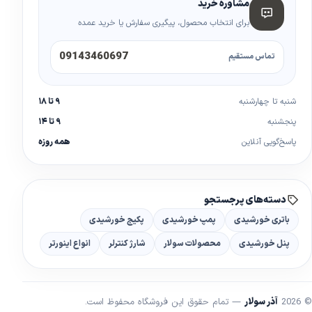
مشاوره خرید
برای انتخاب محصول، پیگیری سفارش یا خرید عمده
09143460697
تماس مستقیم
شنبه تا چهارشنبه
۹ تا ۱۸
پنجشنبه
۹ تا ۱۴
پاسخ‌گویی آنلاین
همه روزه
دسته‌های پرجستجو
باتری خورشیدی
پمپ خورشیدی
پکیج خورشیدی
پنل خورشیدی
محصولات سولار
شارژ کنترلر
انواع اینورتر
© 2026
آذر سولار
— تمام حقوق این فروشگاه محفوظ است.