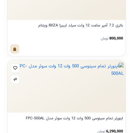
باتری 7.2 آمپر ساعت 12 ولت سیلد ایبیزا IBIZA ویتنام
800,000
تومان
مشاهده محصول
اینورتر تمام سینوسی 500 وات 12 ولت سوئر مدل FPC-500AL
6,290,000
تومان