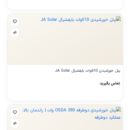
مشاهده محصول
پنل خورشیدی 610وات بایفشیال JA Solar
تماس بگیرید
مشاهده محصول