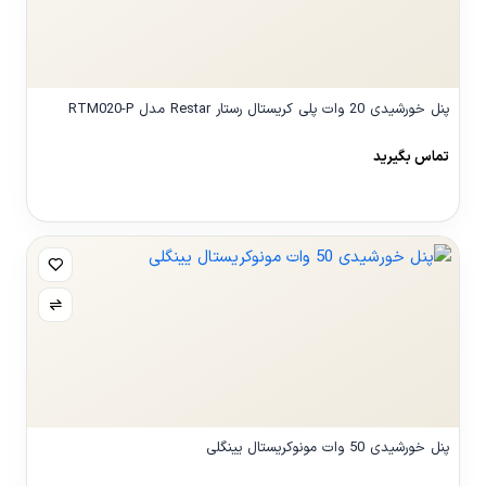
پنل خورشیدی 20 وات پلی کریستال رستار Restar مدل RTM020-P
تماس بگیرید
مشاهده محصول
پنل خورشیدی 50 وات مونوکریستال یینگلی