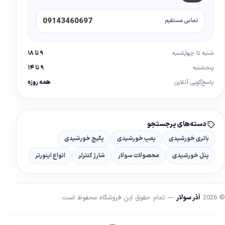
09143460697
تماس مستقیم
شنبه تا چهارشنبه
۹ تا ۱۸
پنجشنبه
۹ تا ۱۴
پاسخ‌گویی آنلاین
همه روزه
دسته‌های پرجستجو
باتری خورشیدی
پمپ خورشیدی
پکیج خورشیدی
پنل خورشیدی
محصولات سولار
شارژ کنترلر
انواع اینورتر
© 2026
آذر سولار
— تمام حقوق این فروشگاه محفوظ است.