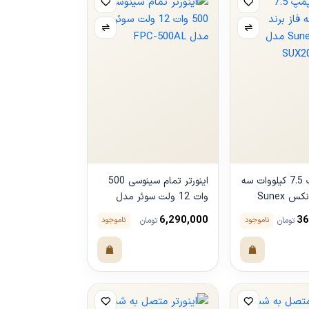
اینورتر پمپ 7.5 کیلووات سه
اینورتر تمام سینوسی 500
فاز برند سانکس Sunex
وات 12 ولت سوئر مدل
FPC-500AL
6,290,000
36
ناموجود
ناموجود
تومان
تومان
مشاهده
محصول