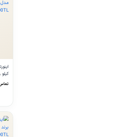
OWER
تماس 
00TL
مشا
محص