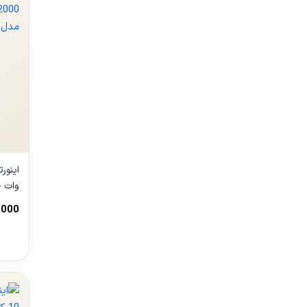
000B
,000
مشا
محص