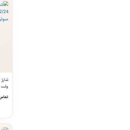
1240
تماس 
مشا
محص