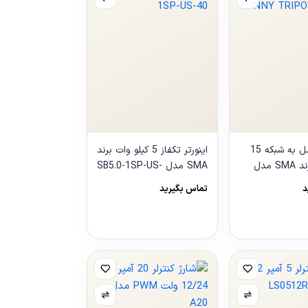
اینورتر متصل به شبکه 15
اینورتر تکفاز 5 کیلو وات برند
کیلو وات برند SMA مدل
SMA مدل SB5.0-1SP-US-
40
SUNNY 
د
تماس بگیرید
مشاهده
محصول