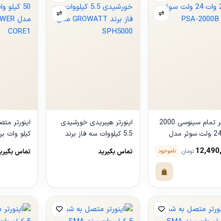
اینورتر تمام سینوسی 2000
اینورتر هیبریدی خورشیدی
وات 24 ولت سوئر مدل
5.5 کیلووات سه فاز برند
PSA-2
GROWATT مدل
TRIPOWER
12,490
ناموجود
تومان
تماس بگیرید
تماس بگیری
CORE1
SPH5000
هده
مشاهده
مشاهده
ول
محصول
محصول