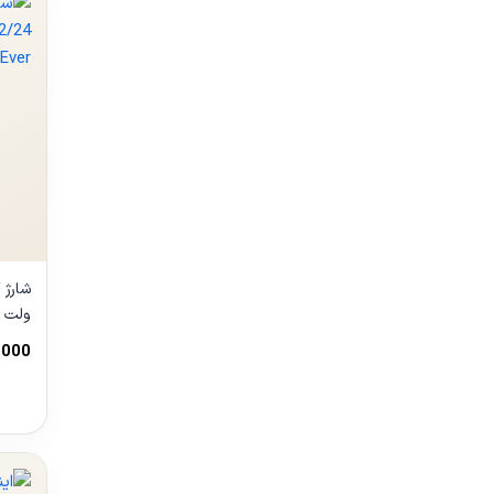
مدل S2024EU
,000
مشا
محص