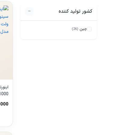
−
کشور تولید کننده
جمع/باز کردن 
چین
(26)
اینور
,000
000A
مشا
محص