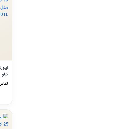
OWER
تماس 
00TL
مشا
محص