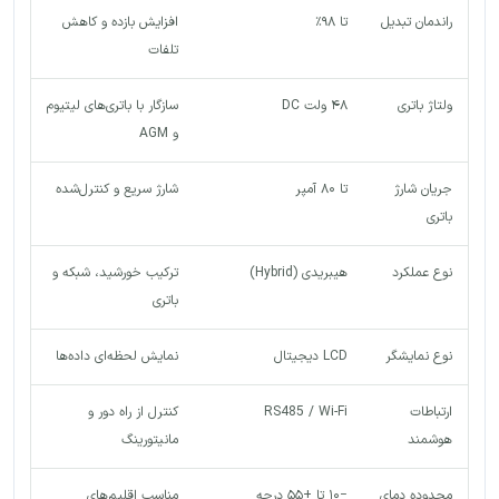
راندمان تبدیل
تا ۹۸٪
افزایش بازده و کاهش
تلفات
ولتاژ باتری
۴۸ ولت DC
سازگار با باتری‌های لیتیوم
و AGM
جریان شارژ
تا ۸۰ آمپر
شارژ سریع و کنترل‌شده
باتری
نوع عملکرد
هیبریدی (Hybrid)
ترکیب خورشید، شبکه و
باتری
نوع نمایشگر
LCD دیجیتال
نمایش لحظه‌ای داده‌ها
ارتباطات
RS485 / Wi-Fi
کنترل از راه دور و
هوشمند
مانیتورینگ
محدوده دمای
−۱۰ تا +۵۵ درجه
مناسب اقلیم‌های