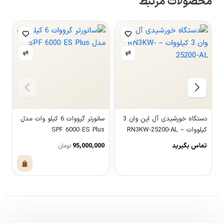
محصولات مرتبط
دستگاه خورشیدی آل این وان 3
سانورتر گرووات 6 کیلو وات مدل
کیلووات – RN3KW-25200-AL
SPF 6000 ES Plus
L
تماس بگیرید
95,000,000
ت
تومان
مشاهده محصول
مشاهده محصول