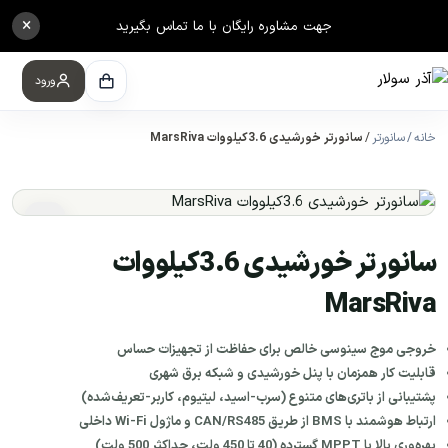
×
جهت مشاوره رایگان با ما تماس بگیرید
ورود
خانه
سانورتر
سانورتر خورشیدی 3.6کیلووات MarsRiva
سانورتر خورشیدی 3.6کیلووات
MarsRiva
خروجی موج سینوسی خالص برای حفاظت از تجهیزات حساس
قابلیت کار همزمان با پنل خورشیدی و شبکه برق شهری
پشتیبانی از باتری‌های متنوع (سرب-اسید، لیتیوم، کاربر-تعریف‌شده)
ارتباط هوشمند با BMS از طریق CAN/RS485 و ماژول Wi-Fi داخلی
بهره‌وری بالا با MPPT گسترده (40 تا 450 ولت، حداکثر 500 ولت)