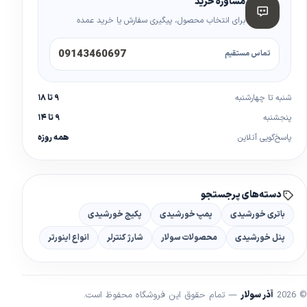
مشاوره خرید
برای انتخاب محصول، پیگیری سفارش یا خرید عمده
09143460697
تماس مستقیم
شنبه تا چهارشنبه
۹ تا ۱۸
پنجشنبه
۹ تا ۱۴
پاسخ‌گویی آنلاین
همه روزه
دسته‌های پرجستجو
باتری خورشیدی
پمپ خورشیدی
پکیج خورشیدی
پنل خورشیدی
محصولات سولار
شارژ کنترلر
انواع اینورتر
© 2026
آذر سولار
— تمام حقوق این فروشگاه محفوظ است.