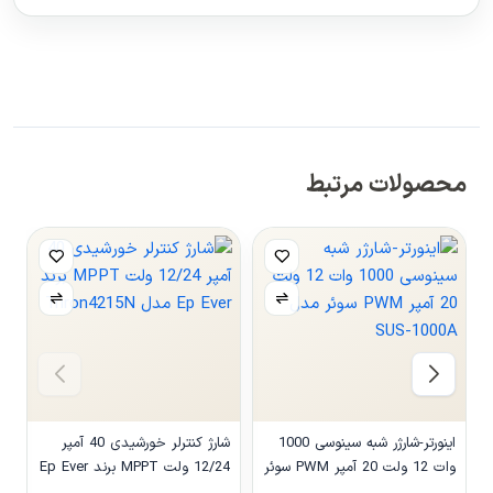
محصولات مرتبط
اینورتر-شارژر شبه سینوسی 1000
شارژ کنترلر خورشیدی 40 آمپر
وات 12 ولت 20 آمپر PWM سوئر
12/24 ولت MPPT برند Ep Ever
مدل SUS-1000A
مدل Triron4215N
مدل