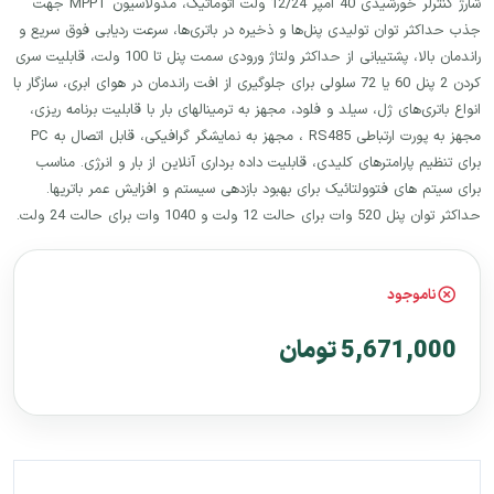
شارژ کنترلر خورشیدی 40 آمپر 12/24 ولت اتوماتیک، مدولاسیون MPPT جهت
جذب حداکثر توان تولیدی پنل‌ها و ذخیره در باتری‌ها، سرعت ردیابی فوق سریع و
راندمان بالا، پشتیبانی از حداکثر ولتاژ ورودی سمت پنل تا 100 ولت، قابلیت سری
کردن 2 پنل 60 یا 72 سلولی برای جلوگیری از افت راندمان در هوای ابری، سازگار با
انواع باتری‌های ژل، سیلد و فلود، مجهز به ترمینالهای بار با قابلیت برنامه ریزی،
مجهز به پورت ارتباطی RS485 ، مجهز به نمایشگر گرافیکی، قابل اتصال به PC
برای تنظیم پارامترهای کلیدی، قابلیت داده برداری آنلاین از بار و انرژی. مناسب
برای سیتم های فتوولتائیک برای بهبود بازدهی سیستم و افزایش عمر باتریها.
حداکثر توان پنل 520 وات برای حالت 12 ولت و 1040 وات برای حالت 24 ولت.
ناموجود
5,671,000 تومان