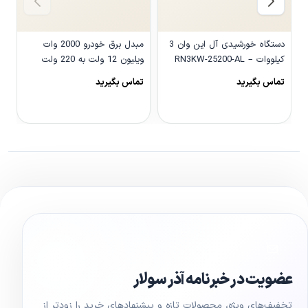
دستگاه خورشیدی آل این وان 3
مبدل برق خودرو 2000 وات
کیلووات – RN3KW-25200-AL
ویلیون 12 ولت به 220 ولت
مدل We-2000LCD
و
تماس بگیرید
تماس بگیرید
0
مشاهده محصول
مشاهده محصول
عضویت در خبرنامه آذر سولار
تخفیف‌های ویژه، محصولات تازه و پیشنهادهای خرید را زودتر از