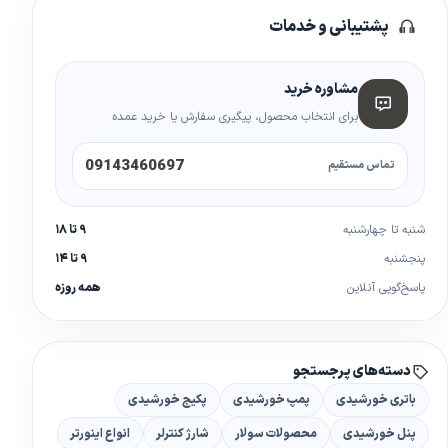
پشتیبانی و خدمات
مشاوره خرید
برای انتخاب محصول، پیگیری سفارش یا خرید عمده
09143460697
تماس مستقیم
شنبه تا چهارشنبه
۹ تا ۱۸
پنجشنبه
۹ تا ۱۴
پاسخ‌گویی آنلاین
همه روزه
دسته‌های پرجستجو
باتری خورشیدی
پمپ خورشیدی
پکیج خورشیدی
پنل خورشیدی
محصولات سولار
شارژ کنترلر
انواع اینورتر