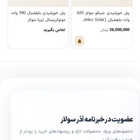
پنل خورشیدی جینکو سولار 620
پنل خورشیدی بایفشیال 590 وات
وات بایفشیال (Jinko Solar
مونوکریستال ترینا سولار
r
620W Bifacial)
26,500,000
تماس بگیرید
ت
تومان
مشاهده محصول
مشاهده محصول
عضویت در خبرنامه آذر سولار
تخفیف‌های ویژه، محصولات تازه و پیشنهادهای خرید را زودتر از
همه دریافت کنید.