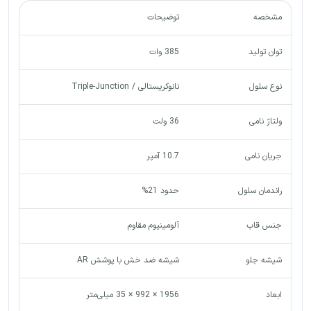
مشخصه
توضیحات
توان تولید
385 وات
نوع سلول
نانوکریستالی / Triple-Junction
ولتاژ نامی
36 ولت
جریان نامی
10.7 آمپر
راندمان سلول
حدود 21%
جنس قاب
آلومینیوم مقاوم
شیشه جلو
شیشه ضد خش با پوشش AR
ابعاد
1956 × 992 × 35 میلی‌متر