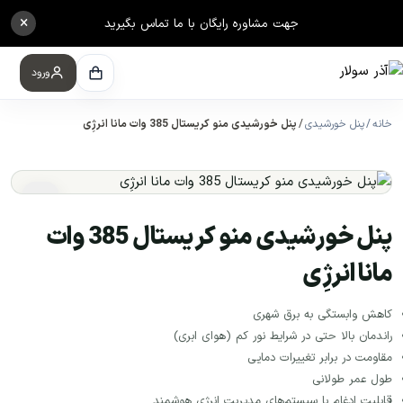
×
جهت مشاوره رایگان با ما تماس بگیرید
ورود
خانه
پنل خورشیدی
پنل خورشیدی منو کریستال 385 وات مانا انرژِی
پنل خورشیدی منو کریستال 385 وات
مانا انرژِی
کاهش وابستگی به برق شهری
راندمان بالا حتی در شرایط نور کم (هوای ابری)
مقاومت در برابر تغییرات دمایی
طول عمر طولانی
قابلیت ادغام با سیستم‌های مدیریت انرژی هوشمند