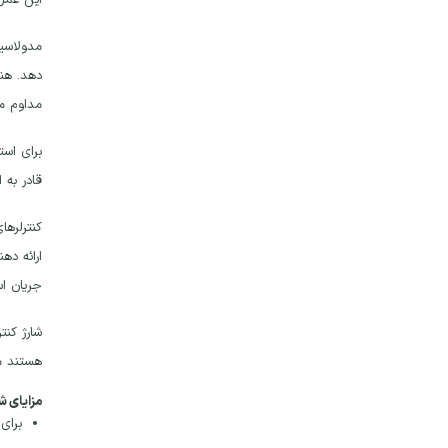
این عمل 
مداوم مق
قادر به 
کنترلرهای PWM فقط می‌توانند از برق تول
جریان ا
هستند ممکن ا
مزایای شار
برای