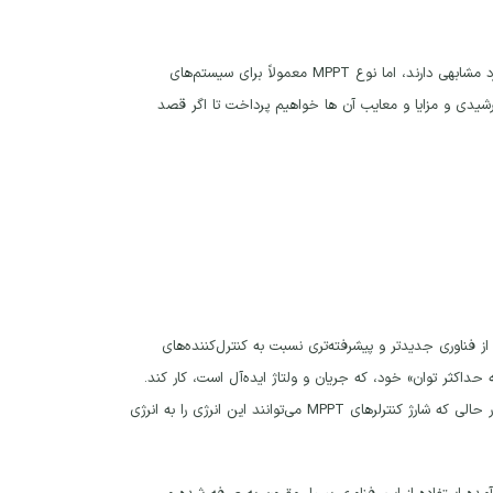
شارژ کنترلر خورشیدی دارای دو نوع اصلی می باشد که عبارتند از MPPT و PWM. این دو عملکرد مشابهی دارند، اما نوع MPPT معمولاً برای سیستم‌های
رشیدی و مزایا و معایب آن ها خواهیم پرداخت تا اگر قصد
خفف عبارت “Maximum Power Point Tracking” می باشد که از فناوری جدیدتر و پیشرفته‌تری نسبت به کنترل‌کننده‌های
می‌دهند تا در «نقطه حداکثر توان» خود، که جریان و ولتاژ ایده‌آل است، کار کند.
کنترل‌کننده‌های شارژ دیگر انرژی اضافی تولید شده توسط پنل‌های خورشیدی را هدر می‌دهند، در حالی که شارژ کنترلرهای MPPT می‌توانند این انرژی را به انرژی