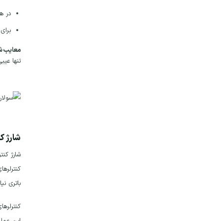
در ه
برای
معایب شارژ
تنها عیب
شارژ کن
باتری نیا