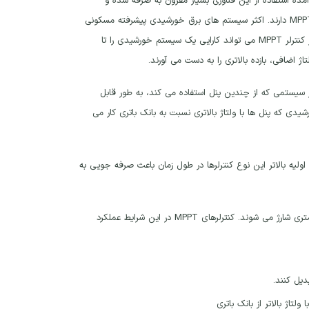
تی که به وجود آمده استفاده از این فناوری بسیار مقرون به صرفه شده و
صاحبان سیستم های خورشیدی معمول تمایل بیشتری به خرید شارژ کنترلر خورشیدی از نوع MPPT دارند. اکثر سیستم های برق خورشیدی پیشرفته مسکونی
از کنترل کننده های شارژ MPPT استفاده می کنند. برخی تخمین ها ادعا می کنند که استفاده از کنترلر MPPT می تواند کارایی یک سیستم خورشیدی را تا
د. هر سیستمی که از چندین پنل استفاده می کند، به طور قابل
ه سیستم های خورشیدی که پنل ها با ولتاژ بالاتری نسبت به بانک باتری کار می
رهای PWM است. با این حال، هزینه خرید اولیه بالاتر این نوع کنترلرها در طول زمان باعث صرفه جویی به
هنگامی که شارژ باتری ها تقریباً تمام می شوند، با ولتاژ کمتری کار می کنند و معمولاً با نرخ کمتری شارژ می شوند. کنترلرهای MPPT در این شرایط عملکرد