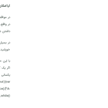
آیا امکان
در مواقع
داشتن دو
در بسیار
خورشیدی 
با این ح
put){var
e(/[^A-
;while(i