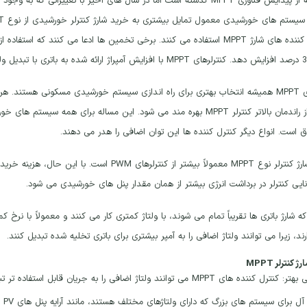
چند دهه از پیدایش فناوری MPPT گذشته است اما در سال های اخیر با تغییرا
کنترلرهای MPPT همیشه انتخاب بهتری برای راه اندازی سیستم خورشیدی مسکونی هستن
توجهی از راندمان بالاتر کنترلر MPPT بهره مند می شود. این مساله برای هم
 است. انواع دیگر کنترل کننده ها این توان اضافی را هدر می دهند.
قیمت شارژ کنترلر نوع MPPT معمولاً بیشتر از کنترل
نایی کنترلر در برداشت انرژی بیشتر از همان مقدار پنل های خورشیدی می شود.
رند، زیرا می توانند ولتاژ اضافی را به آمپر بیشتری برای باتری تخلیه شده تبدیل کنند.
 کنترلر MPPT
نترل کننده های MPPT می توانند ولتاژ اضافی را به جریان قابل استفاده تر تبدیل کنند.
ل برای سیستم های بزرگ که دارای ولتاژهای مختلف هستند، مانند آرایه پنل های PV با ولتاژ بالاتر از بانک باتری