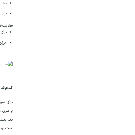
مقرو
برای
معایب شار
برای
انرژ
کدام شار
یک سیست
است نوع PWM برای این مواقع به کار ب