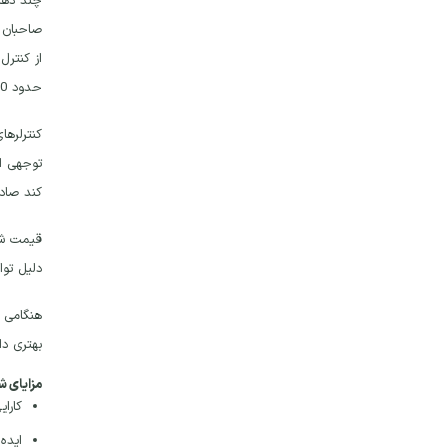
حدود 30 درصد افزایش دهد. کنترلرهای MPPT با افزایش آمپراژ ارائه شده به باتری با تبدیل ولتاژ اضافی، بازده بالاتری را به دست می آورند.
کند صادق
دلیل توا
بهتری دا
مزایای شارژ
کارایی بهتر: ک
ایده آ