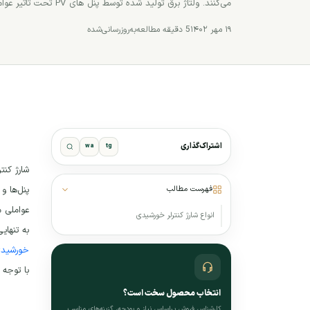
می‌کنند. ولتاژ برق تولید شده توسط پنل های PV تحت تاثیر عواملی مانند دما، […]
۱۹ مهر ۱۴۰۲
5 دقیقه مطالعه
به‌روزرسانی‌شده
اشتراک‌گذاری
wa
tg
شارژ کنت
فهرست مطالب
عواملی م
انواع شارژ کنترلر خورشیدی
به تنهای
خورشید
با توجه
انتخاب محصول سخت است؟
کارشناس فروش براساس نیاز و بودجه، گزینه‌های مناسب