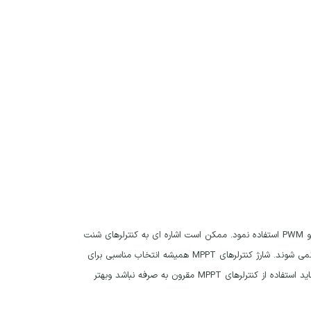
برای سیستم‌های خورشیدی مدرن مسکونی یا تفریحی بزرگ، می توان از شارژ کنترلرهای MPPT و PWM استفاده نمود. ممکن است اشاره ای به کنترلرهای شنت
یا سری داشته باشید، اما این نوع کنترلرها دیگر برای سیستم های خورشیدی مسکونی استفاده نمی شوند. شارژ کنترلرهای MPPT همیشه انتخاب مناسبی برای
استفاده می نمایید شاید استفاده از کنترلرهای MPPT مقرون به صرفه نباشد وبهتر