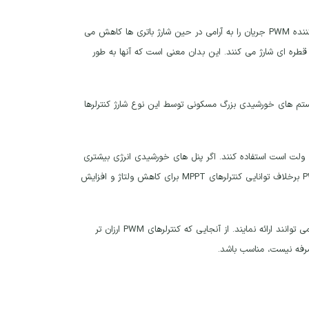
مدولاسیون عرض پالس (Pulse Width Modulation) به این اشاره دارد که چگونه یک کنترل کننده PWM جریان را به آرامی در حین شارژ باتری ها کاهش می
ژ می رسند، شارژ کنترلرهای PWM باتری ها را به صورت قطره ای شارژ می کنند. این بدان معنی است که آنها به طور
ژ کار کنند. سیستم های خورشیدی بزرگ مسکونی توسط این نوع شارژ کنترلرها
بانک باتری شما که معمولاً حدود 12 ولت است استفاده کنند. اگر پنل های خورشیدی انرژی بیشتری
ارائه دهند، انرژی اضافی هدر می رود. اتلاف انرژی خورشیدی ناشی از به کارگیری کنترلرهای PWM برخلاف توانایی کنترلرهای MPPT برای کاهش ولتاژ و افزایش
شارژ کنترلرهای PWM در آب‌ وهوای بسیار گرم عملکرد مناسب تری نسبت به کنترلرهای MMPT می توانند ارائه نمایند. از آنجایی که کنترلرهای PWM ارزان تر