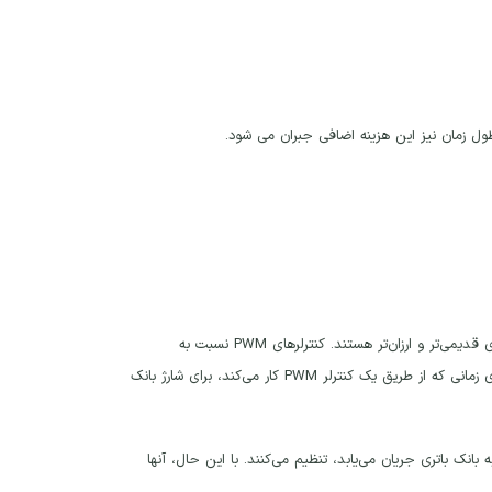
 طول زمان نیز این هزینه اضافی جبران می شود.
شارژ کنترلر خورشیدی PWM مخفف عبارت “Pulse Width Modulation” می باشد که یک فناوری قدیمی‌تر و ارزان‌تر هستند. کنترلرهای PWM نسبت به
کنترلرهای MPPT کارایی کمتری دارند. اگر همه فاکتورهای دیگر یکسان باشند، یک آرایه خورشیدی زمانی که از طریق یک کنترلر PWM کار می‌کند، برای شارژ بانک
یرا همچنان انرژی را که به بانک باتری جریان می‌یابد، تنظیم می‌کنند. با این حال، آنها